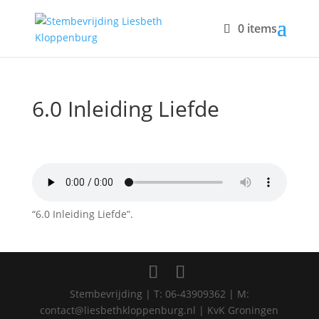
0 items
6.0 Inleiding Liefde
“6.0 Inleiding Liefde”.
Stembevrijding | T: 06-43909362 | M:
contact@liesbethkloppenburg.nl | KvK Groningen