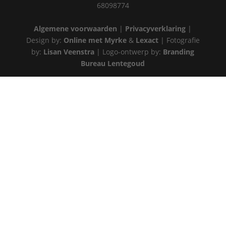
68098774
Algemene voorwaarden
|
Privacyverklaring
|
Design by:
Online met Myrke
&
Lexact
| Fotografie
by:
Lisan Veenstra
| Logo-ontwerp by:
Branding
Bureau Lentegoud